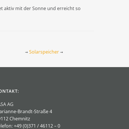
t aktiv mit der Sonne und erreicht so
Solarspeicher
→
→
ONTAKT:
ASA AG
arianne-Brandt-Straße 4
9112 Chemnitz
lefon: +49 (0)371 / 46112 – 0