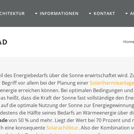
CHITEKTUR
INFORMATIONEN
KONTAKT
A
AD
Hom
il des Energiebedarfs über die Sonne erwirtschaftet wird. 
Begriff vor allem bei der Planung einer
Solarthermieanlag
nenergie erreichen können. Bei optimalen Bedingungen und g
s heißt, dass die Kraft der Sonne fast vollständige den E
uf die optimale Nutzung der Sonne zur Energiegewinnung s
indestens die Hälfte seines Bedarfs an Wärmeenergie über d
ade
von 50 % und mehr. Liegt der Wert bei 70 Prozent und
rch eine konsequente
Solarachitktur
. Also der Kombination