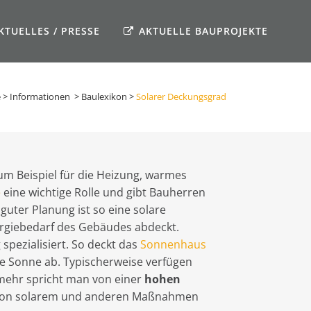
KTUELLES / PRESSE
AKTUELLE BAUPROJEKTE
e
>
Informationen
>
Baulexikon
>
Solarer Deckungsgrad
Zum Beispiel für die Heizung, warmes
e
eine wichtige Rolle und gibt Bauherren
uter Planung ist so eine solare
nergiebedarf des Gebäudes abdeckt.
pezialisiert. So deckt das
Sonnenhaus
ie Sonne ab. Typischerweise verfügen
 mehr spricht man von einer
hohen
 von solarem und anderen Maßnahmen