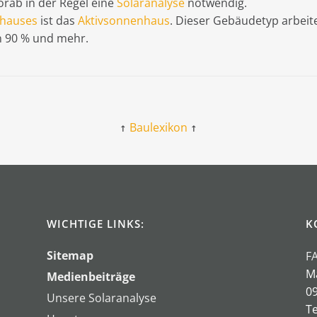
orab in der Regel eine
Solaranalyse
notwendig.
hauses
ist das
Aktivsonnenhaus
. Dieser Gebäudetyp arbeite
 90 % und mehr.
Baulexikon
↑
↑
WICHTIGE LINKS:
K
Sitemap
F
M
Medienbeiträge
0
Unsere Solaranalyse
Te