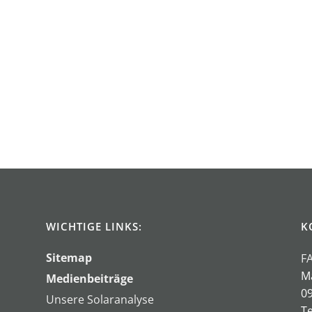
WICHTIGE LINKS:
K
Sitemap
F
M
Medienbeiträge
0
Unsere Solaranalyse
Te