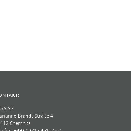
ONTAKT:
ASA AG
arianne-Brandt-Straße 4
9112 Chemnitz
lefon: +49 (0)371 / 46112 – 0