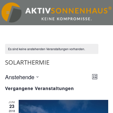
Es sind keine anstehenden Veranstaltungen vorhanden.
SOLARTHERMIE
Anstehende
ANSICHTE
VERANST
Liste
NAVIGATI
ANSICHT
Datum
Vergangene Veranstaltungen
wählen.
NAVIGAT
JUNI
23
2018