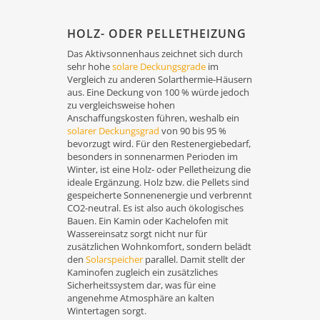
HOLZ- ODER PELLETHEIZUNG
Das Aktivsonnenhaus zeichnet sich durch
sehr hohe
solare Deckungsgrade
im
Vergleich zu anderen Solarthermie-Häusern
aus. Eine Deckung von 100 % würde jedoch
zu vergleichsweise hohen
Anschaffungskosten führen, weshalb ein
solarer Deckungsgrad
von 90 bis 95 %
bevorzugt wird. Für den Restenergiebedarf,
besonders in sonnenarmen Perioden im
Winter, ist eine Holz- oder Pelletheizung die
ideale Ergänzung. Holz bzw. die Pellets sind
gespeicherte Sonnenenergie und verbrennt
CO2-neutral. Es ist also auch ökologisches
Bauen. Ein Kamin oder Kachelofen mit
Wassereinsatz sorgt nicht nur für
zusätzlichen Wohnkomfort, sondern belädt
den
Solarspeicher
parallel. Damit stellt der
Kaminofen zugleich ein zusätzliches
Sicherheitssystem dar, was für eine
angenehme Atmosphäre an kalten
Wintertagen sorgt.