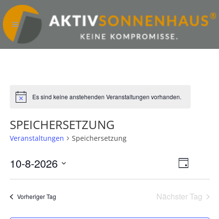
Es sind keine anstehenden Veranstaltungen vorhanden.
Hinweis
SPEICHERSETZUNG
Veranstaltungen
Speichersetzung
10-8-2026
ANSICHTE
VERANST
Tag
NAVIGATI
ANSICHT
Datum
wählen.
NAVIGAT
Nächster Tag
Vorheriger Tag