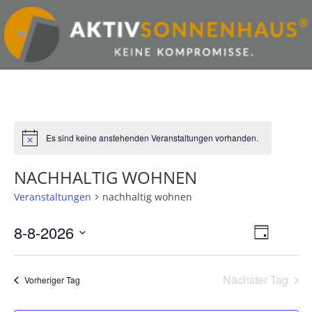
Es sind keine anstehenden Veranstaltungen vorhanden.
Hinweis
NACHHALTIG WOHNEN
Veranstaltungen
nachhaltig wohnen
8-8-2026
ANSICHTE
VERANST
Tag
NAVIGATI
ANSICHT
Datum
wählen.
NAVIGAT
Nächster Tag
Vorheriger Tag